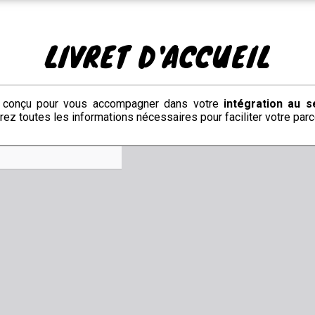
LIVRET D'ACCUEIL
té conçu pour vous accompagner dans votre
intégration au s
erez toutes les informations nécessaires pour faciliter votre par
Aller
au
contenu
PDF