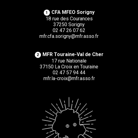
CFA MFEO Sorigny
1
18 rue des Courances
37250 Sorigny
02 47 26 07 62
mfr.cfa.sorigny@mfr.asso.fr
MFR Touraine-Val de Cher
2
17 rue Nationale
37150 La Croix en Touraine
02 47 57 94 44
mfr.la-croix@mfr.asso.fr