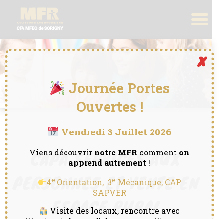
x
Journée Portes
Ouvertes !
Vendredi 3 Juillet 2026
CAPA SERVICES AUX
Viens découvrir
notre MFR
comment
on
apprend autrement
!
PERSONNES ET VENTE EN
e
e
4
Orientation, 3
Mécanique, CAP
SAPVER
ESPACE RURAL
Visite des locaux, rencontre avec